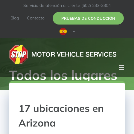
Ir
Servicio de atención al cliente
(602) 233-3304
al
contenido
Blog
Contacto
PRUEBAS DE CONDUCCIÓN
Todos los lugares
17 ubicaciones en
Arizona